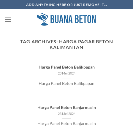
Skip
ADD ANYTHING HERE OR JUST REMOVE IT...
to
content
TAG ARCHIVES:
HARGA PAGAR BETON
KALIMANTAN
Harga Panel Beton Balikpapan
23 Mei 2024
Harga Panel Beton Balikpapan
Harga Panel Beton Banjarmasin
23 Mei 2024
Harga Panel Beton Banjarmasin