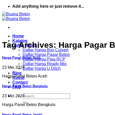
Skip
Add anything here or just remove it...
to
content
Home
Katalog
Tag Archives:
Harga Pagar 
Daftar Harga
Daftar Harga Box Culvert
Daftar Harga Pagar Beton
Harga Panel Beton Aceh
Daftar Harga Pipa RCP
Daftar Harga Ready Mix
23 Mei 2024
Daftar Harga U Ditch
Blog
Harga Panel Beton Aceh
About
Contact
Harga Panel Beton Bengkulu
FAQ
Search
23 Mei 2024
for:
Harga Panel Beton Bengkulu
Harga Panel Beton Jambi