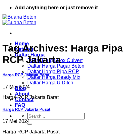
Skip
Add anything here or just remove it...
to
content
Home
Tag Archives:
Harga Pipa
Katalog
Daftar Harga
RCP Jakarta
Daftar Harga Box Culvert
Daftar Harga Pagar Beton
Daftar Harga Pipa RCP
Harga RCP Jakarta Barat
Daftar Harga Ready Mix
Daftar Harga U Ditch
17 Mei 2024
Blog
About
Harga RCP Jakarta Barat
Contact
FAQ
Harga RCP Jakarta Pusat
Search
for:
17 Mei 2024
Harga RCP Jakarta Pusat