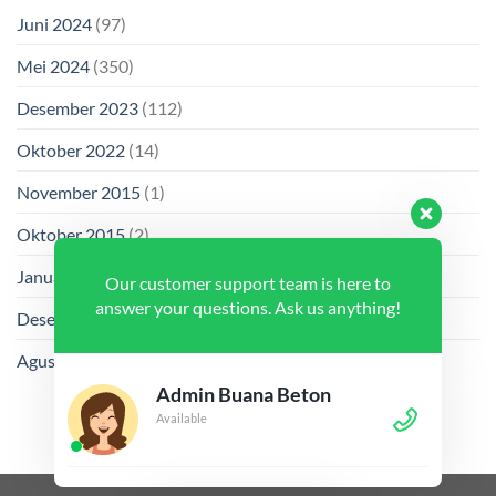
Juni 2024
(97)
Mei 2024
(350)
Desember 2023
(112)
Oktober 2022
(14)
November 2015
(1)
Oktober 2015
(2)
Januari 2014
(1)
Our customer support team is here to
answer your questions. Ask us anything!
Desember 2013
(2)
Agustus 2013
(2)
Admin Buana Beton
Available