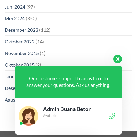
Juni 2024
(97)
Mei 2024
(350)
Desember 2023
(112)
Oktober 2022
(14)
November 2015
(1)
Oktober 2015
(2)
Januari 2014
(1)
Our customer support team is here to
answer your questions. Ask us anything!
Desember 2013
(2)
Agustus 2013
(2)
Admin Buana Beton
Available