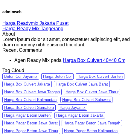
adminweb
Harga Readymix Jakarta Pusat
Harga Ready Mix Tangerang
About
Lorem ipsum dolor sit amet, consectetuer adipiscing elit, sed
diam nonummy nibh euismod tincidunt.
Recent Comments
Agen Ready Mix
pada
Harga Box Culvert 40×40 Cm
Tag Cloud
Beton Cor Jayamix
Harga Beton Cor
Harga Box Culvert Banten
Harga Box Culvert Jakarta
Harga Box Culvert Jawa Barat
Harga Box Culvert Jawa Tengah
Harga Box Culvert Jawa Timur
Harga Box Culvert Kalimantan
Harga Box Culvert Sulawesi
Harga Box Culvert Sumatera
Harga Jayamix
Harga Pagar Beton Banten
Harga Pagar Beton Jakarta
Harga Pagar Beton Jawa Barat
Harga Pagar Beton Jawa Tengah
Harga Pagar Beton Jawa Timur
Harga Pagar Beton Kalimantan