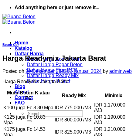
Skip
Add anything here or just remove it...
to
content
Home
Beton Cor
Katalog
Daftar Harga
Harga Readymix Jakarta Barat
Daftar Harga Box Culvert
Daftar Harga Pagar Beton
Daftar Harga Pipa RCP
Posted on
29 Desember 2023
12 Januari 2024
by
adminweb
Daftar Harga Ready Mix
Daftar Harga U Ditch
Harga Readymix Jakarta Barat
Blog
About
Mutu Beton K atau
Ready Mix
Minimix
Contact
FC
FAQ
IDR 1.170.000
K100 juga Fc 8.30 Mpa
IDR 775.000 /M3
/M3
Search
K125 juga Fc 10.83
IDR 1.190.000
for:
IDR 800.000 /M3
Mpa
/M3
K175 juga Fc 14.53
IDR 1.210.000
IDR 825.000 /M3
Mpa
/M3