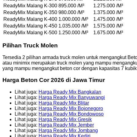
ReadyMix Malang K-300
895.000 /M³
1.275.000 /M³
ReadyMix Malang K-350
980.000 /M³
1.375.000 /M³
ReadyMix Malang K-400
1.000.000 /M³
1.475.000 /M³
ReadyMix Malang K-450
1.035.000 /M³
1.575.000 /M³
ReadyMix Malang K-500
1.250.000 /M³
1.675.000 /M³
Pilihan Truck Molen
Tersedia 2 pilihan armada truck molen untuk mengangkut Beto
atau minimix merupakan truck molen yang mampu mengangkut be
yang mampu mengangkut beton cor dengan kapasitas 7 kubik. U
Harga Beton Cor 2026 di Jawa Timur
Lihat juga:
Harga Ready Mix Bangkalan
Lihat juga:
Harga Ready Mix Banyuwangi
Lihat juga:
Harga Ready Mix Blitar
Lihat juga:
Harga Ready Mix Bojonegoro
Lihat juga:
Harga Ready Mix Bondowoso
Lihat juga:
Harga Ready Mix Gresik
Lihat juga:
Harga Ready Mix Jember
Lihat juga:
Harga Ready Mix Jombang
Lihat juga:
Harga Ready Mix Kediri