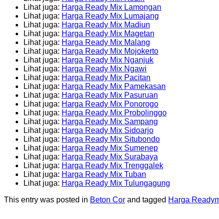
Lihat juga:
Harga Ready Mix Lamongan
Lihat juga:
Harga Ready Mix Lumajang
Lihat juga:
Harga Ready Mix Madiun
Lihat juga:
Harga Ready Mix Magetan
Lihat juga:
Harga Ready Mix Malang
Lihat juga:
Harga Ready Mix Mojokerto
Lihat juga:
Harga Ready Mix Nganjuk
Lihat juga:
Harga Ready Mix Ngawi
Lihat juga:
Harga Ready Mix Pacitan
Lihat juga:
Harga Ready Mix Pamekasan
Lihat juga:
Harga Ready Mix Pasuruan
Lihat juga:
Harga Ready Mix Ponorogo
Lihat juga:
Harga Ready Mix Probolinggo
Lihat juga:
Harga Ready Mix Sampang
Lihat juga:
Harga Ready Mix Sidoarjo
Lihat juga:
Harga Ready Mix Situbondo
Lihat juga:
Harga Ready Mix Sumenep
Lihat juga:
Harga Ready Mix Surabaya
Lihat juga:
Harga Ready Mix Trenggalek
Lihat juga:
Harga Ready Mix Tuban
Lihat juga:
Harga Ready Mix Tulungagung
This entry was posted in
Beton Cor
and tagged
Harga Readym