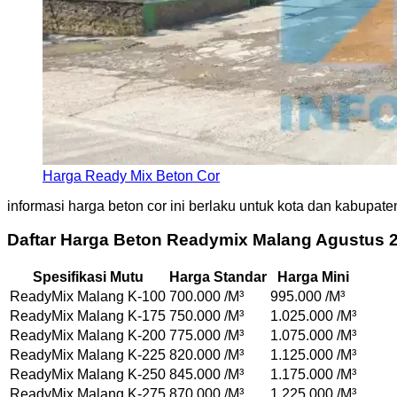
Harga Ready Mix Beton Cor
informasi harga beton cor ini berlaku untuk kota dan kabupat
Daftar Harga Beton Readymix Malang Agustus 
Spesifikasi Mutu
Harga Standar
Harga Mini
ReadyMix Malang K-100
700.000 /M³
995.000 /M³
ReadyMix Malang K-175
750.000 /M³
1.025.000 /M³
ReadyMix Malang K-200
775.000 /M³
1.075.000 /M³
ReadyMix Malang K-225
820.000 /M³
1.125.000 /M³
ReadyMix Malang K-250
845.000 /M³
1.175.000 /M³
ReadyMix Malang K-275
870.000 /M³
1.225.000 /M³