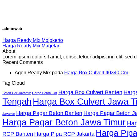
adminweb
Harga Ready Mix Mojokerto
Harga Ready Mix Magetan
About
Lorem ipsum dolor sit amet, consectetuer adipiscing elit, se
Recent Comments
Agen Ready Mix
pada
Harga Box Culvert 40×40 Cm
Tag Cloud
Harga Box Culvert Banten
Harga
Beton Cor Jayamix
Harga Beton Cor
Tengah
Harga Box Culvert Jawa T
Harga Pagar Beton Banten
Harga Pagar Beton Ja
Jayamix
Harga Pagar Beton Jawa Timur
Har
Harga Pip
RCP Banten
Harga Pipa RCP Jakarta