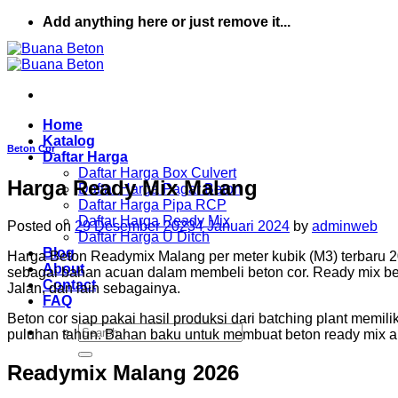
Skip
Add anything here or just remove it...
to
content
Home
Katalog
Beton Cor
Daftar Harga
Daftar Harga Box Culvert
Harga Ready Mix Malang
Daftar Harga Pagar Beton
Daftar Harga Pipa RCP
Daftar Harga Ready Mix
Posted on
29 Desember 2023
4 Januari 2024
by
adminweb
Daftar Harga U Ditch
Blog
Harga Beton Readymix Malang per meter kubik (M3) terbaru 
About
sebagai bahan acuan dalam membeli beton cor. Ready mix be
Contact
Jalan, dan lain sebagainya.
FAQ
Beton cor siap pakai hasil produksi dari batching plant memi
Search
puluhan tahun. Bahan baku untuk membuat beton ready mix antar
for:
Readymix Malang 2026