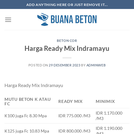
Skip
ADD ANYTHING HERE OR JUST REMOVE IT...
to
content
BETON COR
Harga Ready Mix Indramayu
POSTED ON
29 DESEMBER 2023
BY
ADMINWEB
Harga Ready Mix Indramayu
MUTU BETON K ATAU
READY MIX
MINIMIX
FC
IDR 1.170.000
K100 juga Fc 8.30 Mpa
IDR 775.000 /M3
/M3
IDR 1.190.000
K125 juga Fc 10.83 Mpa
IDR 800.000 /M3
/M3