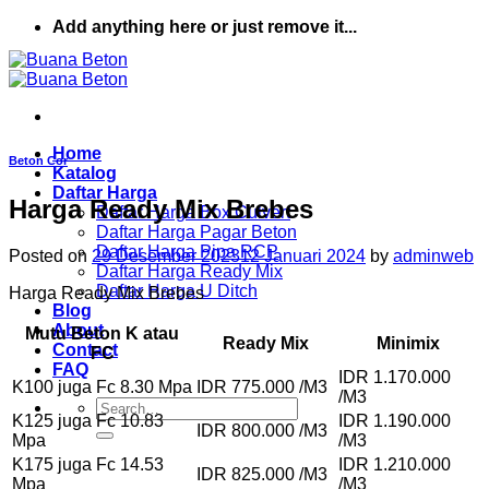
Skip
Add anything here or just remove it...
to
content
Home
Beton Cor
Katalog
Daftar Harga
Harga Ready Mix Brebes
Daftar Harga Box Culvert
Daftar Harga Pagar Beton
Daftar Harga Pipa RCP
Posted on
29 Desember 2023
12 Januari 2024
by
adminweb
Daftar Harga Ready Mix
Daftar Harga U Ditch
Harga Ready Mix Brebes
Blog
About
Mutu Beton K atau
Ready Mix
Minimix
Contact
FC
FAQ
IDR 1.170.000
K100 juga Fc 8.30 Mpa
IDR 775.000 /M3
/M3
Search
K125 juga Fc 10.83
IDR 1.190.000
for:
IDR 800.000 /M3
Mpa
/M3
K175 juga Fc 14.53
IDR 1.210.000
IDR 825.000 /M3
Mpa
/M3