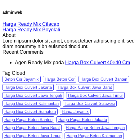
adminweb
Harga Ready Mix Cilacap
Harga Ready Mix Boyolali
About
Lorem ipsum dolor sit amet, consectetuer adipiscing elit, sed
diam nonummy nibh euismod tincidunt.
Recent Comments
Agen Ready Mix
pada
Harga Box Culvert 40×40 Cm
Tag Cloud
Beton Cor Jayamix
Harga Beton Cor
Harga Box Culvert Banten
Harga Box Culvert Jakarta
Harga Box Culvert Jawa Barat
Harga Box Culvert Jawa Tengah
Harga Box Culvert Jawa Timur
Harga Box Culvert Kalimantan
Harga Box Culvert Sulawesi
Harga Box Culvert Sumatera
Harga Jayamix
Harga Pagar Beton Banten
Harga Pagar Beton Jakarta
Harga Pagar Beton Jawa Barat
Harga Pagar Beton Jawa Tengah
Harga Pagar Beton Jawa Timur
Harga Pagar Beton Kalimantan