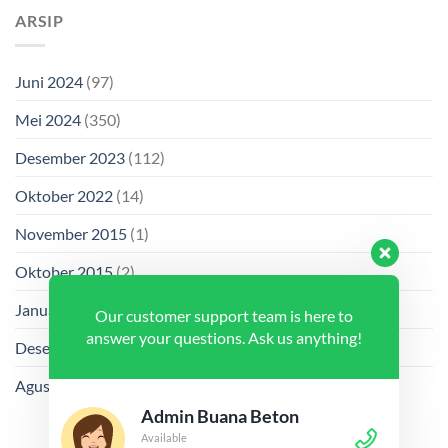
ARSIP
Juni 2024
(97)
Mei 2024
(350)
Desember 2023
(112)
Oktober 2022
(14)
November 2015
(1)
Oktober 2015
(2)
Januari 2014
(1)
Our customer support team is here to
answer your questions. Ask us anything!
Desember 2013
(2)
Agustus 2013
(2)
Admin Buana Beton
Available