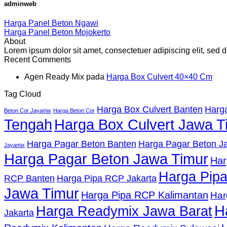
adminweb
Harga Panel Beton Ngawi
Harga Panel Beton Mojokerto
About
Lorem ipsum dolor sit amet, consectetuer adipiscing elit, se
Recent Comments
Agen Ready Mix
pada
Harga Box Culvert 40×40 Cm
Tag Cloud
Harga Box Culvert Banten
Harga
Beton Cor Jayamix
Harga Beton Cor
Tengah
Harga Box Culvert Jawa T
Harga Pagar Beton Banten
Harga Pagar Beton Ja
Jayamix
Harga Pagar Beton Jawa Timur
Har
Harga Pip
RCP Banten
Harga Pipa RCP Jakarta
Jawa Timur
Harga Pipa RCP Kalimantan
Har
H
Harga Readymix Jawa Barat
Jakarta