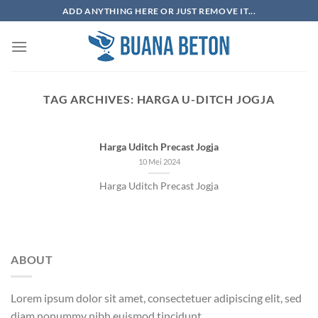
Skip
ADD ANYTHING HERE OR JUST REMOVE IT...
to
content
TAG ARCHIVES:
HARGA U-DITCH JOGJA
Harga Uditch Precast Jogja
10 Mei 2024
Harga Uditch Precast Jogja
ABOUT
Lorem ipsum dolor sit amet, consectetuer adipiscing elit, sed
diam nonummy nibh euismod tincidunt.